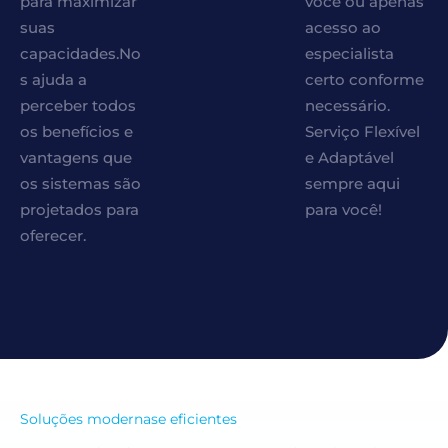
para maximizar
você ou apenas
suas
acesso ao
capacidades.No
especialista
s ajuda a
certo conforme
perceber todos
necessário.
os benefícios e
Serviço Flexível
vantagens que
e Adaptável
os sistemas são
sempre aqui
projetados para
para você!
oferecer.
Soluções modernase eficientes